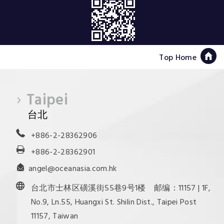
Top Home
Taipei
台北
+886-2-28362906
+886-2-28362901
angel@oceanasia.com.hk
台北市士林区磺溪街55巷9号1楼 邮编：11157 | 1F,
No.9, Ln.55, Huangxi St. Shilin Dist., Taipei Post
11157, Taiwan