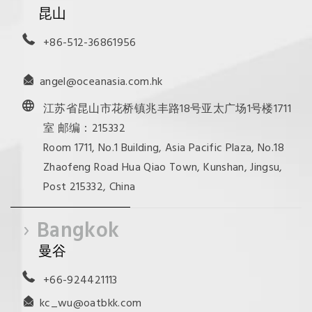
昆山
+86-512-36861956
angel@oceanasia.com.hk
江苏省昆山市花桥镇兆丰路18号亚太广场1号楼1711
室 邮编：215332
Room 1711, No.1 Building, Asia Pacific Plaza, No.18
Zhaofeng Road Hua Qiao Town, Kunshan, Jingsu,
Post 215332, China
Bangkok
曼谷
+66-924421113
kc_wu@oatbkk.com