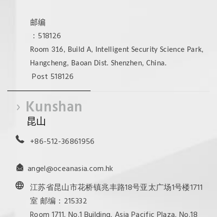
邮编
：518126
Room 316, Build A, Intelligent Security Science Park,
Hangcheng, Baoan Dist. Shenzhen, China.
Post 518126
Kunshan
昆山
+86-512-36861956
angel@oceanasia.com.hk
江苏省昆山市花桥镇兆丰路18号亚太广场1号楼1711
室 邮编：215332
Room 1711, No.1 Building, Asia Pacific Plaza, No.18