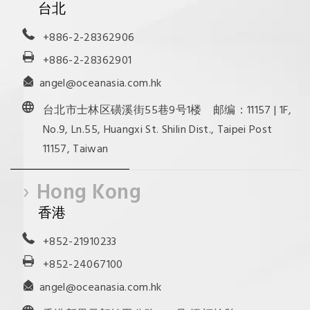
台北
+886-2-28362906
+886-2-28362901
angel@oceanasia.com.hk
台北市士林区磺溪街55巷9号1楼 邮编：11157 | 1F,
No.9, Ln.55, Huangxi St. Shilin Dist., Taipei Post
11157, Taiwan
Hong Kong
香港
+852-21910233
+852-24067100
angel@oceanasia.com.hk